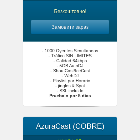
Безкоштовно!
Замовити зараз
- 1000 Oyentes Simultaneos
- Tráfico SIN LIMITES
- Calidad 64kbps
- 5GB AutoDJ
- ShoutCast/IceCast
- WebDJ
- Playlist por Horario
- jingles & Spot
- SSL incluido
Pruebalo por 5 días
AzuraCast (COBRE)