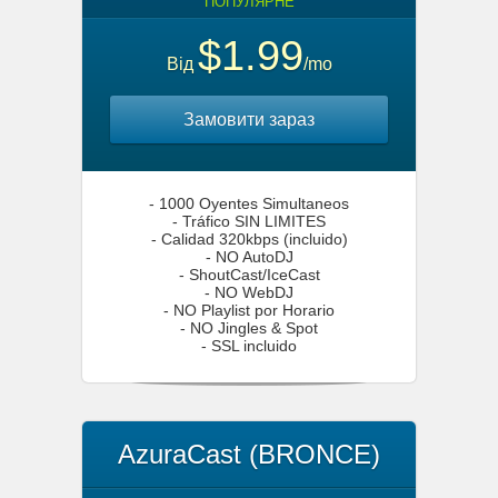
ПОПУЛЯРНЕ
$1.99
Від
/mo
Замовити зараз
- 1000 Oyentes Simultaneos
- Tráfico SIN LIMITES
- Calidad 320kbps (incluido)
- NO AutoDJ
- ShoutCast/IceCast
- NO WebDJ
- NO Playlist por Horario
- NO Jingles & Spot
- SSL incluido
AzuraCast (BRONCE)