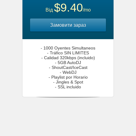
$9.40
Від
/mo
Замовити зараз
- 1000 Oyentes Simultaneos
- Tráfico SIN LIMITES
- Calidad 320kbps (incluido)
- 5GB AutoDJ
- ShoutCast/IceCast
- WebDJ
- Playlist por Horario
- Jingles & Spot
- SSL incluido