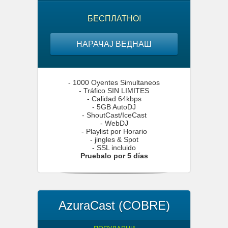
БЕСПЛАТНО!
НАРАЧАЈ ВЕДНАШ
- 1000 Oyentes Simultaneos
- Tráfico SIN LIMITES
- Calidad 64kbps
- 5GB AutoDJ
- ShoutCast/IceCast
- WebDJ
- Playlist por Horario
- jingles & Spot
- SSL incluido
Pruebalo por 5 días
AzuraCast (COBRE)