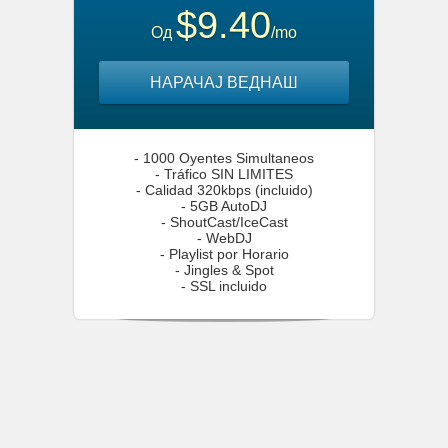
$9.40
Од
/mo
НАРАЧАЈ ВЕДНАШ
- 1000 Oyentes Simultaneos
- Tráfico SIN LIMITES
- Calidad 320kbps (incluido)
- 5GB AutoDJ
- ShoutCast/IceCast
- WebDJ
- Playlist por Horario
- Jingles & Spot
- SSL incluido