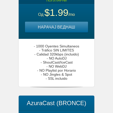
ПОПУЛАРНИ
$1.99
Од
/mo
НАРАЧАЈ ВЕДНАШ
- 1000 Oyentes Simultaneos
- Tráfico SIN LIMITES
- Calidad 320kbps (incluido)
- NO AutoDJ
- ShoutCast/IceCast
- NO WebDJ
- NO Playlist por Horario
- NO Jingles & Spot
- SSL incluido
AzuraCast (BRONCE)