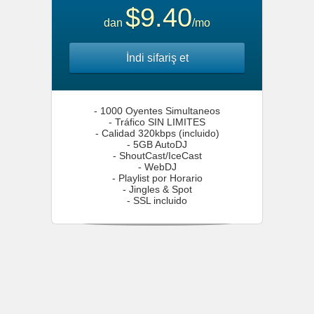
$9.40
dan
/mo
İndi sifariş et
- 1000 Oyentes Simultaneos
- Tráfico SIN LIMITES
- Calidad 320kbps (incluido)
- 5GB AutoDJ
- ShoutCast/IceCast
- WebDJ
- Playlist por Horario
- Jingles & Spot
- SSL incluido