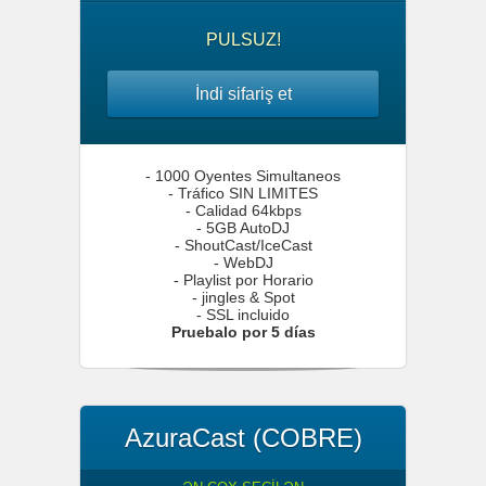
PULSUZ!
İndi sifariş et
- 1000 Oyentes Simultaneos
- Tráfico SIN LIMITES
- Calidad 64kbps
- 5GB AutoDJ
- ShoutCast/IceCast
- WebDJ
- Playlist por Horario
- jingles & Spot
- SSL incluido
Pruebalo por 5 días
AzuraCast (COBRE)