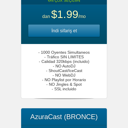
ƏN ÇOX SEÇİLƏN
$1.99
dan
/mo
İndi sifariş et
- 1000 Oyentes Simultaneos
- Tráfico SIN LIMITES
- Calidad 320kbps (incluido)
- NO AutoDJ
- ShoutCast/IceCast
- NO WebDJ
- NO Playlist por Horario
- NO Jingles & Spot
- SSL incluido
AzuraCast (BRONCE)