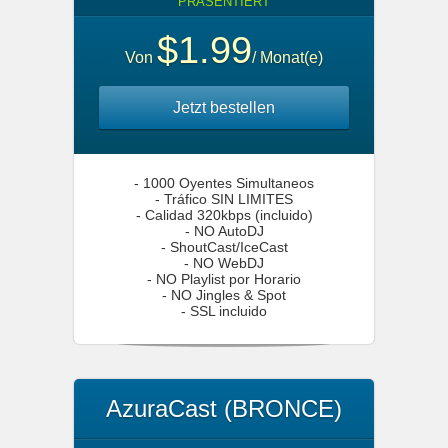
PRÄSENTIERT
$1.99
Von
/ Monat(e)
Jetzt bestellen
- 1000 Oyentes Simultaneos
- Tráfico SIN LIMITES
- Calidad 320kbps (incluido)
- NO AutoDJ
- ShoutCast/IceCast
- NO WebDJ
- NO Playlist por Horario
- NO Jingles & Spot
- SSL incluido
AzuraCast (BRONCE)