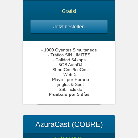
Gratis!
Jetzt bestellen
- 1000 Oyentes Simultaneos
- Tráfico SIN LIMITES
- Calidad 64kbps
- 5GB AutoDJ
- ShoutCast/IceCast
- WebDJ
- Playlist por Horario
- jingles & Spot
- SSL incluido
Pruebalo por 5 días
AzuraCast (COBRE)