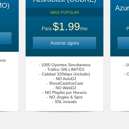
MO)
Azu
MAIS POPULAR
$1.99
Para
/mo
P
Assinar agora
eos
- 1000 Oyentes Simultaneos
- 
- Tráfico SIN LIMITES
- Calidad 320kbps (incluido)
- 
- NO AutoDJ
- ShoutCast/IceCast
- NO WebDJ
- NO Playlist por Horario
- NO Jingles & Spot
- SSL incluido