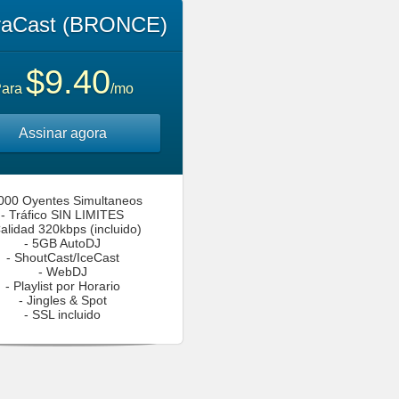
raCast (BRONCE)
$9.40
ara
/mo
Assinar agora
1000 Oyentes Simultaneos
- Tráfico SIN LIMITES
Calidad 320kbps (incluido)
- 5GB AutoDJ
- ShoutCast/IceCast
- WebDJ
- Playlist por Horario
- Jingles & Spot
- SSL incluido