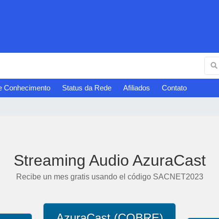
e Conhecimento
Status da Rede
Afiliados
Contato
Streaming Audio AzuraCast
Recibe un mes gratis usando el código SACNET2023
AzuraCast (COBRE)