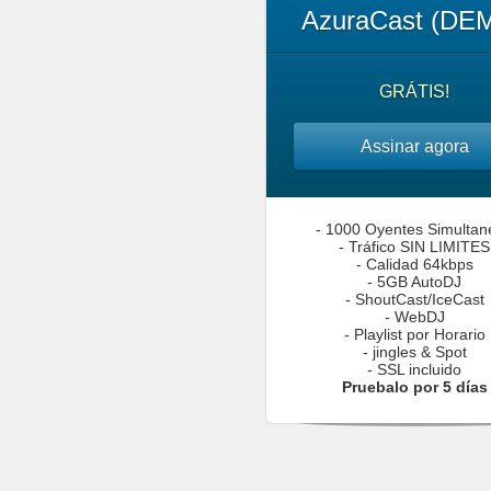
AzuraCast (DE
GRÁTIS!
Assinar agora
- 1000 Oyentes Simultan
- Tráfico SIN LIMITES
- Calidad 64kbps
- 5GB AutoDJ
- ShoutCast/IceCast
- WebDJ
- Playlist por Horario
- jingles & Spot
- SSL incluido
Pruebalo por 5 días