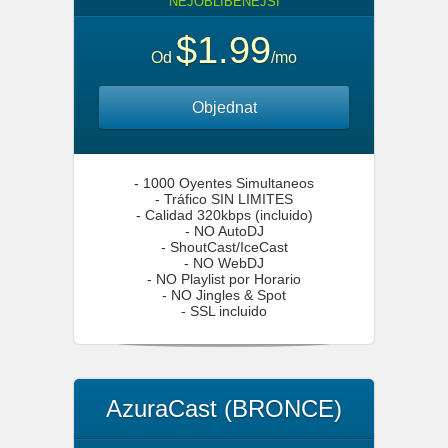
NEJOBLÍBENĚJŠÍ
$1.99
Od
/mo
Objednat
- 1000 Oyentes Simultaneos
- Tráfico SIN LIMITES
- Calidad 320kbps (incluido)
- NO AutoDJ
- ShoutCast/IceCast
- NO WebDJ
- NO Playlist por Horario
- NO Jingles & Spot
- SSL incluido
AzuraCast (BRONCE)