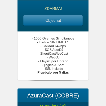
ZDARMA!
Objednat
- 1000 Oyentes Simultaneos
- Tráfico SIN LIMITES
- Calidad 64kbps
- 5GB AutoDJ
- ShoutCast/IceCast
- WebDJ
- Playlist por Horario
- jingles & Spot
- SSL incluido
Pruebalo por 5 días
AzuraCast (COBRE)