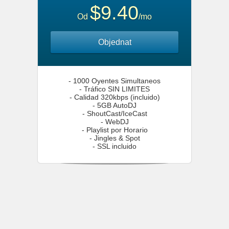
$9.40
Od
/mo
Objednat
- 1000 Oyentes Simultaneos
- Tráfico SIN LIMITES
- Calidad 320kbps (incluido)
- 5GB AutoDJ
- ShoutCast/IceCast
- WebDJ
- Playlist por Horario
- Jingles & Spot
- SSL incluido