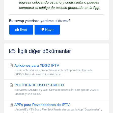
Ingresa colocando usuario y contraseña o puedes
compartir el código de acceso generado en la App.
Bu cevap yeterince yardımcı oldu mu?
Evet
Hayır
İlgili diğer dökümanlar
Apliciones para XDGO IPTV
Estas aplicaciones son exclusivamente solo para los planes de
XDGO.Antes de usarl o instalar debe...
POLÍTICA DE USO ESTRICTO
Servicios SACNET+ y XD+ Última actualización: 5 de julio de 2025 El
acceso y uso de los...
APPs para Revendedores de IPTV
AndroidTV / TV Box / Fire StickPuede descargar la App ''Downloader'' y