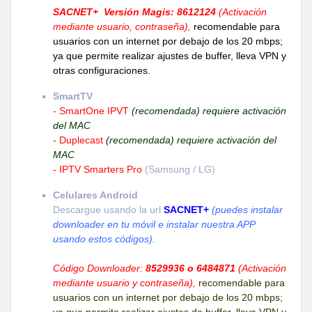
SACNET+ Versión Magis: 8612124
(Activación
mediante usuario, contraseña),
recomendable para
usuarios con un internet por debajo de los 20 mbps;
ya que permite realizar ajustes de buffer, lleva VPN y
otras configuraciones.
SmartTV
- SmartOne IPVT
(recomendada) requiere activación
del MAC
- Duplecast
(recomendada) requiere activación del
MAC
- IPTV Smarters Pro
(Samsung / LG)
Celulares Android
Descargue usando la url
SACNET+
(puedes instalar
downloader en tu móvil e instalar nuestra APP
usando estos códigos).
Código Downloader:
8529936 o 6484871
(Activación
mediante usuario y contraseña),
recomendable para
usuarios con un internet por debajo de los 20 mbps;
ya que permite realizar ajustes de buffer, lleva VPN y