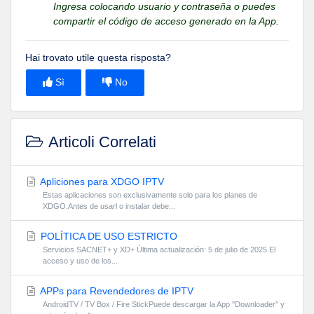
Ingresa colocando usuario y contraseña o puedes
compartir el código de acceso generado en la App.
Hai trovato utile questa risposta?
Sì
No
Articoli Correlati
Apliciones para XDGO IPTV
Estas aplicaciones son exclusivamente solo para los planes de
XDGO.Antes de usarl o instalar debe...
POLÍTICA DE USO ESTRICTO
Servicios SACNET+ y XD+ Última actualización: 5 de julio de 2025 El
acceso y uso de los...
APPs para Revendedores de IPTV
AndroidTV / TV Box / Fire StickPuede descargar la App ''Downloader'' y