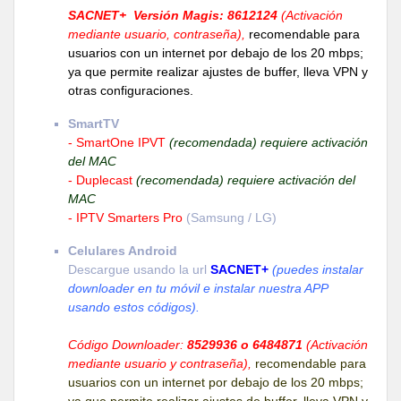
SACNET+ Versión Magis: 8612124
(Activación
mediante usuario, contraseña),
recomendable para
usuarios con un internet por debajo de los 20 mbps;
ya que permite realizar ajustes de buffer, lleva VPN y
otras configuraciones.
SmartTV
- SmartOne IPVT
(recomendada) requiere activación
del MAC
- Duplecast
(recomendada) requiere activación del
MAC
- IPTV Smarters Pro
(Samsung / LG)
Celulares Android
Descargue usando la url
SACNET+
(puedes instalar
downloader en tu móvil e instalar nuestra APP
usando estos códigos).
Código Downloader:
8529936 o 6484871
(Activación
mediante usuario y contraseña),
recomendable para
usuarios con un internet por debajo de los 20 mbps;
ya que permite realizar ajustes de buffer, lleva VPN y