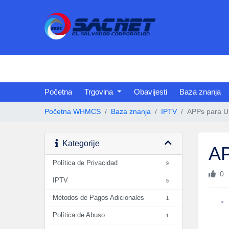
Početna
Trgovina
Obavijesti
Baza znanja
Početna WHMCS
Baza znanja
IPTV
APPs para U
Kategorije
AP
Política de Privacidad
9
0
IPTV
5
Métodos de Pagos Adicionales
1
Política de Abuso
1