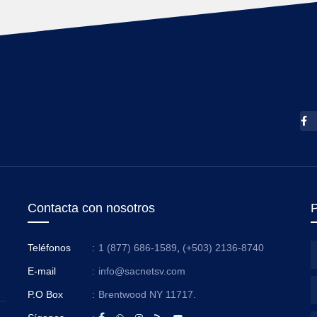
Contacta con nosotros
P
Teléfonos
:
1 (877) 686-1589
,
(+503) 2136-8740
E-mail
:
info@sacnetsv.com
P.O Box
:
Brentwood NY 11717.