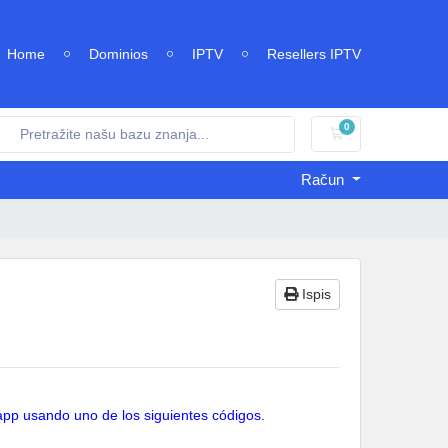
Home
Dominios
IPTV
Resellers IPTV
0
Košarica
Račun
Ispis
 app usando uno de los siguientes códigos.