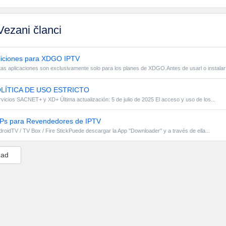
ezani članci
iciones para XDGO IPTV
as aplicaciones son exclusivamente solo para los planes de XDGO.Antes de usarl o instalar
LÍTICA DE USO ESTRICTO
vicios SACNET+ y XD+ Última actualización: 5 de julio de 2025 El acceso y uso de los...
s para Revendedores de IPTV
roidTV / TV Box / Fire StickPuede descargar la App ''Downloader'' y a través de ella...
zad