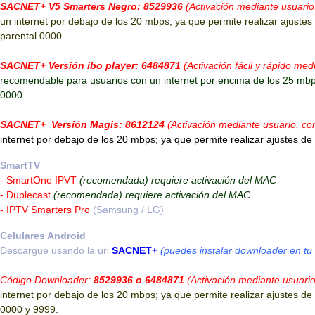
SACNET+ V5 Smarters Negro: 8529936
(Activación mediante usuario
un internet por debajo de los 20 mbps; ya que permite realizar ajustes 
G WEB)
0
parental 0000.
SACNET+ Versión ibo player: 6484871
(Activación fácil y rápido m
recomendable para usuarios con un internet por encima de los 25 mbps;
0000
SACNET+ Versión Magis: 8612124
(Activación mediante usuario, co
internet por debajo de los 20 mbps; ya que permite realizar ajustes de 
SmartTV
- SmartOne IPVT
(recomendada) requiere activación del MAC
- Duplecast
(recomendada) requiere activación del MAC
- IPTV Smarters Pro
(Samsung / LG)
Celulares Android
Descargue usando la url
SACNET+
(puedes instalar downloader en tu 
Código Downloader:
8529936 o 6484871
(Activación mediante usuari
internet por debajo de los 20 mbps; ya que permite realizar ajustes de 
0000 y 9999.