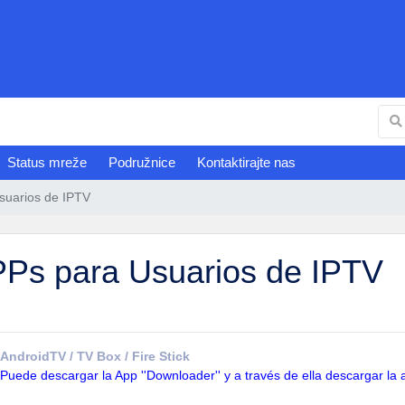
Status mreže
Podružnice
Kontaktirajte nas
suarios de IPTV
Ps para Usuarios de IPTV
AndroidTV / TV Box / Fire Stick
Puede descargar la App ''Downloader'' y a través de ella descargar la