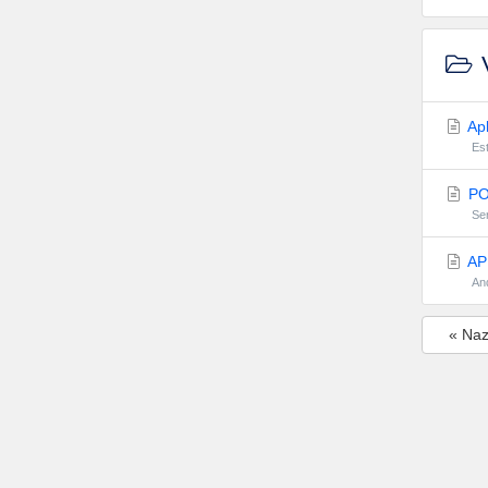
V
Apl
Est
PO
Ser
APP
And
« Na