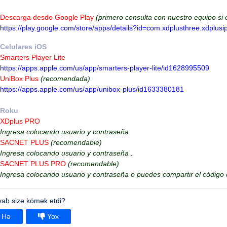
Descarga desde Google Play
(primero consulta con nuestro equipo si 
https://play.google.com/store/apps/details?id=com.xdplusthree.xdplusi
Celulares iOS
Smarters Player Lite
https://apps.apple.com/us/app/smarters-player-lite/id1628995509
UniBox Plus
(recomendada)
https://apps.apple.com/us/app/unibox-plus/id1633380181
Roku
XDplus PRO
Ingresa colocando usuario y contraseña.
SACNET PLUS
(recomendable)
Ingresa colocando usuario y contraseña .
SACNET PLUS PRO
(recomendable)
Ingresa colocando usuario y contraseña o puedes compartir el código
vab sizə kömək etdi?
Hə
Yox