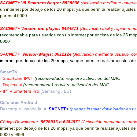
SACNET+ V5 Smarters Negro: 8529936
(Activación mediante usuario
un internet por debajo de los 20 mbps; ya que permite realizar ajustes 
G WEB)
0
parental 0000.
SACNET+ Versión ibo player: 6484871
(Activación fácil y rápido m
recomendable para usuarios con un internet por encima de los 25 mbps;
0000
SACNET+ Versión Magis: 8612124
(Activación mediante usuario, co
internet por debajo de los 20 mbps; ya que permite realizar ajustes de 
SmartTV
- SmartOne IPVT
(recomendada) requiere activación del MAC
- Duplecast
(recomendada) requiere activación del MAC
- IPTV Smarters Pro
(Samsung / LG)
Celulares Android
Descargue usando la url
SACNET+
(puedes instalar downloader en tu 
Código Downloader:
8529936 o 6484871
(Activación mediante usuari
internet por debajo de los 20 mbps; ya que permite realizar ajustes de 
0000 y 9999.