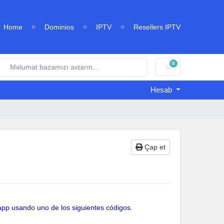
Home
Dominios
IPTV
Resellers IPTV
0
Səbət
Hesab
Çap et
 app usando uno de los siguientes códigos.