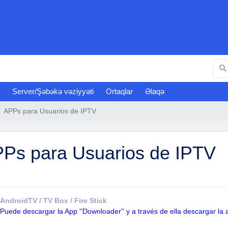
Server/Şəbəkə vəziyyəti
Ortaqlar
Əlaqə
APPs para Usuarios de IPTV
Ps para Usuarios de IPTV
AndroidTV / TV Box / Fire Stick
Puede descargar la App ''Downloader'' y a través de ella descargar la