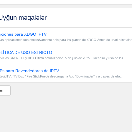
yğun məqalələr
iciones para XDGO IPTV
as aplicaciones son exclusivamente solo para los planes de XDGO.Antes de usarl o instalar
LÍTICA DE USO ESTRICTO
vicios SACNET+ y XD+ Última actualización: 5 de julio de 2025 El acceso y uso de los...
s para Revendedores de IPTV
roidTV / TV Box / Fire StickPuede descargar la App ''Downloader'' y a través de ella...
ri