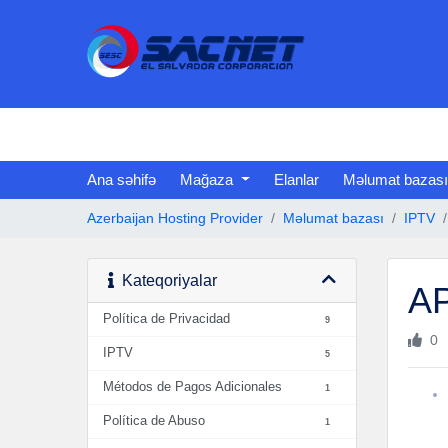
Ana səhifə
Mağaza
Elanlar
Məlumat bazası
Azerbaijan Hosting Provider
Məlumat bazası
IPTV
Kateqoriyalar
AP
Política de Privacidad
9
0
IPTV
5
Métodos de Pagos Adicionales
1
Política de Abuso
1