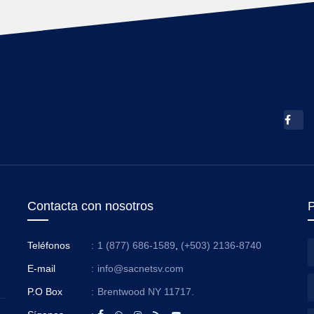
Contacta con nosotros
P
Teléfonos
:
1 (877) 686-1589
,
(+503) 2136-8740
E-mail
:
info@sacnetsv.com
P.O Box
:
Brentwood NY 11717.