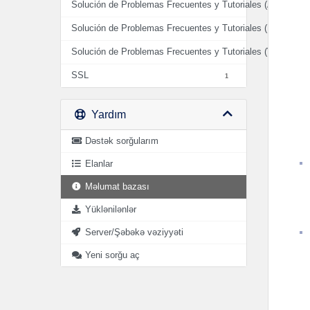
Solución de Problemas Frecuentes y Tutoriales (AUDIO)
2
Solución de Problemas Frecuentes y Tutoriales (HOSTIN
Solución de Problemas Frecuentes y Tutoriales (VIDEO)
0
SSL
1
Yardım
Dəstək sorğularım
Elanlar
Məlumat bazası
Yüklənilənlər
Server/Şəbəkə vəziyyəti
Yeni sorğu aç