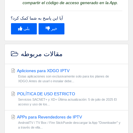
compartir el código de acceso generado en la App.
آیا این پاسخ به شما کمک کرد؟
خیر
بلی
مقالات مربوطه
Apliciones para XDGO IPTV
Estas aplicaciones son exclusivamente solo para los planes de
XDGO.Antes de usarl o instalar debe...
POLÍTICA DE USO ESTRICTO
Servicios SACNET+ y XD+ Última actualización: 5 de julio de 2025 El
acceso y uso de los...
APPs para Revendedores de IPTV
AndroidTV / TV Box / Fire StickPuede descargar la App ''Downloader'' y
a través de ella...