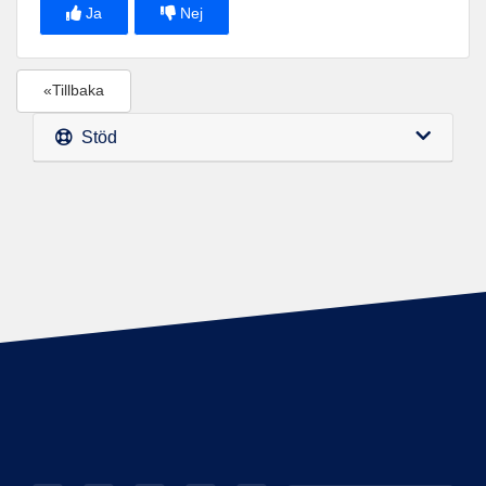
Ja
Nej
«Tillbaka
Stöd