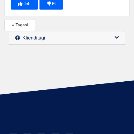
Jah
Ei
« Tagasi
Klienditugi