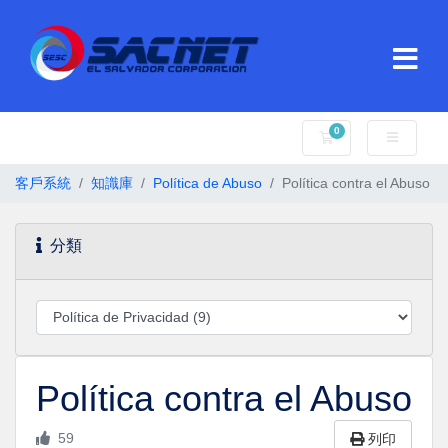
0
購物車
客戶系統
知識庫
Política de Abuso
Política contra el Abuso
分類
Política contra el Abuso
59
列印