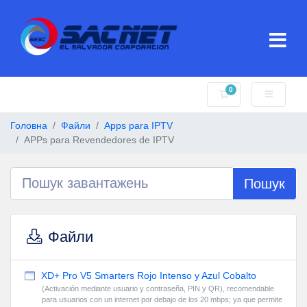
0
Кошик
Головна
Файли
Apps para IPTV
APPs para Revendedores de IPTV
Пошук
Файли
XD+ Pro V5 Smarters Rojo Intenso y Azul Cobalto
(Activación mediante usuario y contraseña, PIN y QR), recomendable
para usuarios con un internet por debajo de los 20 mbps; ya que permite