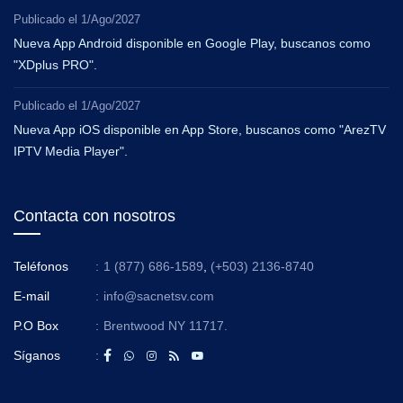
Publicado el
1/Ago/2027
Nueva App Android disponible en Google Play, buscanos como
"XDplus PRO".
Publicado el
1/Ago/2027
Nueva App iOS disponible en App Store, buscanos como "ArezTV
IPTV Media Player".
Contacta con nosotros
Teléfonos
:
1 (877) 686-1589
,
(+503) 2136-8740
E-mail
:
info@sacnetsv.com
P.O Box
:
Brentwood NY 11717.
Síganos
: