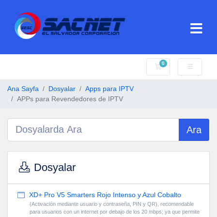
0
Sepet
Ana Sayfa
Dosyalar
Apps para IPTV
APPs para Revendedores de IPTV
Ara
Dosyalar
XD+ Pro V5 Smarters Rojo Intenso y Azul Cobalto
(Activación mediante usuario y contraseña, PIN y QR), recomendable
para usuarios con un internet por debajo de los 20 mbps; ya que permite