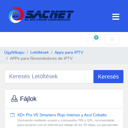
0
Bevásárlókosár
Ügyfélkapu
Letöltések
Apps para IPTV
APPs para Revendedores de IPTV
Keresés
Fájlok
XD+ Pro V5 Smarters Rojo Intenso y Azul Cobalto
(Activación mediante usuario y contraseña, PIN y QR), recomendable
para usuarios con un internet por debajo de los 20 mbps; ya que permite