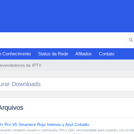
e Conhecimento
Status da Rede
Afiliados
Contato
evendedores de IPTV
rquivos
+ Pro V5 Smarters Rojo Intenso y Azul Cobalto
tivación mediante usuario y contraseña, PIN y QR), recomendable para usuarios con un inter