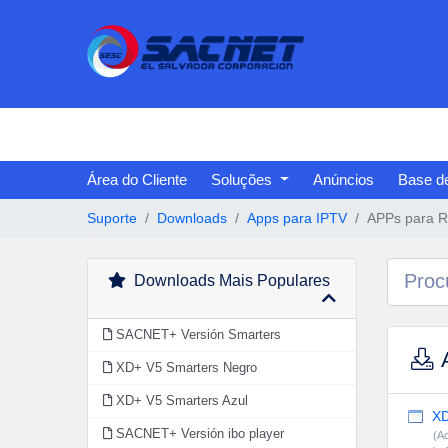
Área do Cliente
Soluções
Anúncios
Base d
Suporte
Downloads
Apps para IPTV
APPs para R
Downloads Mais Populares
SACNET+ Versión Smarters
A
XD+ V5 Smarters Negro
XD+ V5 Smarters Azul
XD
SACNET+ Versión ibo player
(Ac