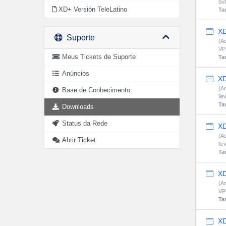
buf
XD+ Versión TeleLatino
Ta
XD
Suporte
(Ac
VP
Meus Tickets de Suporte
Ta
Anúncios
XD
(Ac
Base de Conhecimento
lle
Ta
Downloads
Status da Rede
XD
(Ac
Abrir Ticket
lle
Ta
XD
(Ac
VP
Ta
XD