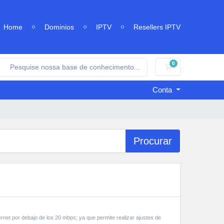
Home
Dominios
IPTV
Resellers IPTV
0
Carrinho de Comp
Conta
Procurar
net por debajo de los 20 mbps; ya que permite realizar ajustes de