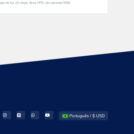
ajo de los 20 mbps, lleva VPN; pin parental 9999.
Português / $ USD