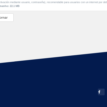
tivación mediante usuario, contraseña), recomendable para usuarios con un internet por deb
manho: 22.1 MB
ornar