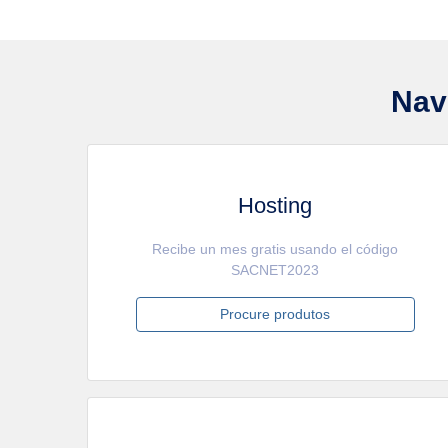
Nav
Hosting
Recibe un mes gratis usando el código
SACNET2023
Procure produtos