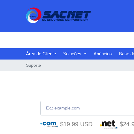
Área do Cliente
Soluções
Anúncios
Base d
Suporte
$19.99 USD
$24.