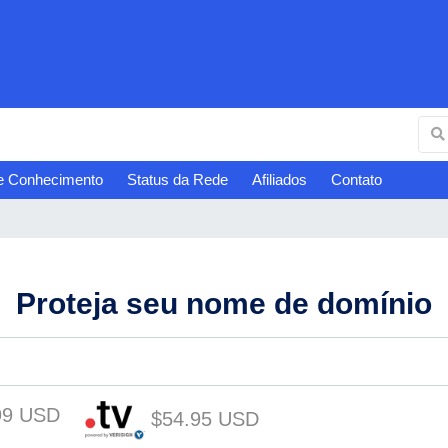
e Conhecimento
Status da Rede
Afiliados
Contato
Proteja seu nome de domínio
99 USD
$54.95 USD