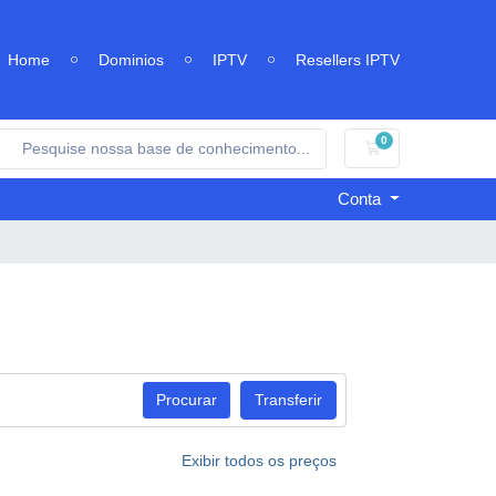
Home
Dominios
IPTV
Resellers IPTV
0
Carrinho de Comp
Conta
Procurar
Transferir
Exibir todos os preços