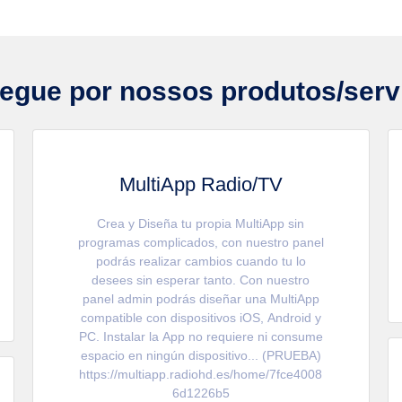
egue por nossos produtos/serv
MultiApp Radio/TV
Crea y Diseña tu propia MultiApp sin
programas complicados, con nuestro panel
podrás realizar cambios cuando tu lo
desees sin esperar tanto. Con nuestro
panel admin podrás diseñar una MultiApp
compatible con dispositivos iOS, Android y
PC. Instalar la App no requiere ni consume
espacio en ningún dispositivo... (PRUEBA)
https://multiapp.radiohd.es/home/7fce4008
6d1226b5