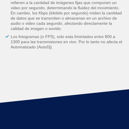
refieren a la cantidad de imágenes fijas que componen un
video por segundo, determinando la fluidez del movimiento.
En cambio, los Kbps (kilobits por segundo) miden la cantidad
de datos que se transmiten o almacenan en un archivo de
audio o video cada segundo, afectando directamente la
calidad de imagen o sonido.
Los fotogramas (o FPS), solo esta límintados entre 800 a
1300 para las transmisiones en vivo. Por lo tanto no afecta el
Automatizado (AutoDj).