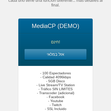
cada uno tiene una función diferente... más detalles al
final.
MediaCP (DEMO)
חינם!
אזל במלאי
- 100 Espectadores
- Calidad 4096kbps
- 5GB Disco
- Live Stream/TV Station
- Tráfico SIN LIMITES
- Transcoder (adicional)
- Facebook
- Youtube
- Twitch
- SSL Incluido