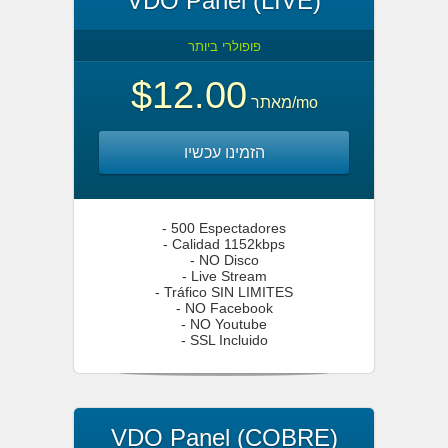
VDO Panel (LIVE)
פופולרי ביותר
$12.00
מאתר
/mo
הזמינו עכשיו
- 500 Espectadores
- Calidad 1152kbps
- NO Disco
- Live Stream
- Tráfico SIN LIMITES
- NO Facebook
- NO Youtube
- SSL Incluido
VDO Panel (COBRE)