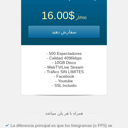
$16.00
از
/mo
سفارش دهید
- 500 Espectadores
- Calidad 4096kbps
- 10GB Disco
- WebTV/Live Stream
- Tráfico SIN LIMITES
- Facebook
- Youtube
- SSL Incluido
همراه با هر پلن میباشد
La diferencia principal es que los fotogramas (o FPS) se