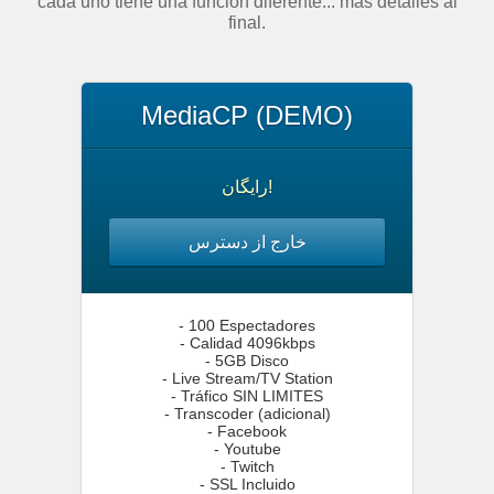
cada uno tiene una función diferente... más detalles al
final.
MediaCP (DEMO)
رایگان!
خارج از دسترس
- 100 Espectadores
- Calidad 4096kbps
- 5GB Disco
- Live Stream/TV Station
- Tráfico SIN LIMITES
- Transcoder (adicional)
- Facebook
- Youtube
- Twitch
- SSL Incluido