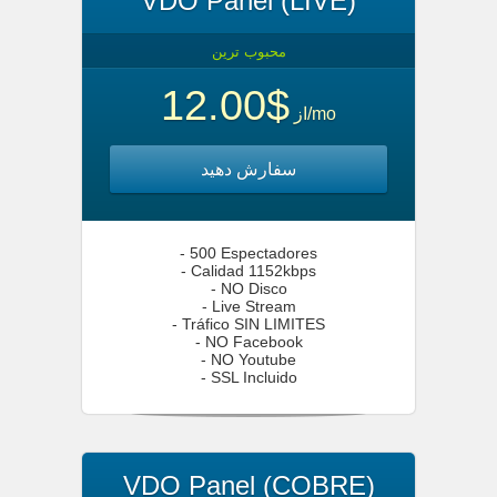
VDO Panel (LIVE)
محبوب ترین
$12.00
از
/mo
سفارش دهید
- 500 Espectadores
- Calidad 1152kbps
- NO Disco
- Live Stream
- Tráfico SIN LIMITES
- NO Facebook
- NO Youtube
- SSL Incluido
VDO Panel (COBRE)