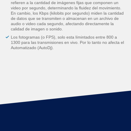
refieren a la cantidad de imágenes fijas que componen un
video por segundo, determinando la fluidez del movimiento.
En cambio, los Kbps (kilobits por segundo) miden la cantidad
de datos que se transmiten o almacenan en un archivo de
audio o video cada segundo, afectando directamente la
calidad de imagen o sonido.
Los fotogramas (o FPS), solo esta límintados entre 800 a
1300 para las transmisiones en vivo. Por lo tanto no afecta el
Automatizado (AutoDj).