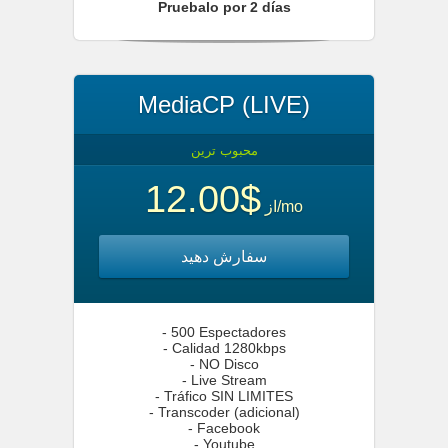
Pruebalo por 2 días
MediaCP (LIVE)
محبوب ترین
$12.00
از
/mo
سفارش دهید
- 500 Espectadores
- Calidad 1280kbps
- NO Disco
- Live Stream
- Tráfico SIN LIMITES
- Transcoder (adicional)
- Facebook
- Youtube