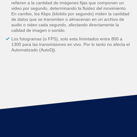
refieren a la cantidad de imágenes fijas que componen un
video por segundo, determinando la fluidez del movimiento.
En cambio, los Kbps (kilobits por segundo) miden la cantidad
de datos que se transmiten o almacenan en un archivo de
audio o video cada segundo, afectando directamente la
calidad de imagen o sonido.
Los fotogramas (o FPS), solo esta límintados entre 800 a
1300 para las transmisiones en vivo. Por lo tanto no afecta el
Automatizado (AutoDj).