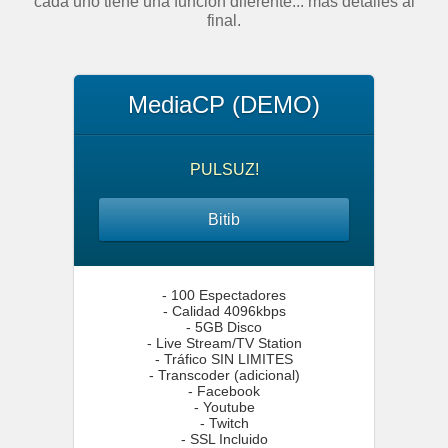
cada uno tiene una función diferente... más detalles al
final.
MediaCP (DEMO)
PULSUZ!
Bitib
- 100 Espectadores
- Calidad 4096kbps
- 5GB Disco
- Live Stream/TV Station
- Tráfico SIN LIMITES
- Transcoder (adicional)
- Facebook
- Youtube
- Twitch
- SSL Incluido