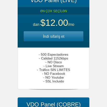
VDO Panel (LIVE)
ƏN ÇOX SEÇİLƏN
$12.00
dan
/mo
İndi sifariş et
- 500 Espectadores
- Calidad 1152kbps
- NO Disco
- Live Stream
- Tráfico SIN LIMITES
- NO Facebook
- NO Youtube
- SSL Incluido
VDO Panel (COBRE)