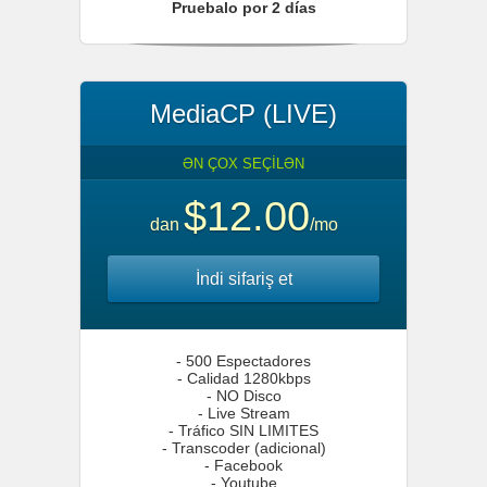
Pruebalo por 2 días
MediaCP (LIVE)
ƏN ÇOX SEÇİLƏN
$12.00
dan
/mo
İndi sifariş et
- 500 Espectadores
- Calidad 1280kbps
- NO Disco
- Live Stream
- Tráfico SIN LIMITES
- Transcoder (adicional)
- Facebook
- Youtube