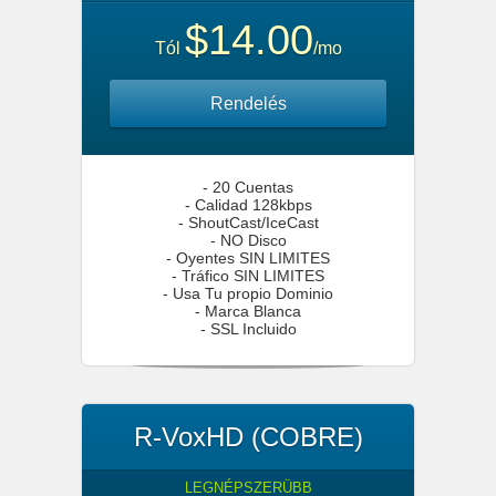
$14.00
Tól
/mo
Rendelés
- 20 Cuentas
- Calidad 128kbps
- ShoutCast/IceCast
- NO Disco
- Oyentes SIN LIMITES
- Tráfico SIN LIMITES
- Usa Tu propio Dominio
- Marca Blanca
- SSL Incluido
R-VoxHD (COBRE)
LEGNÉPSZERÜBB