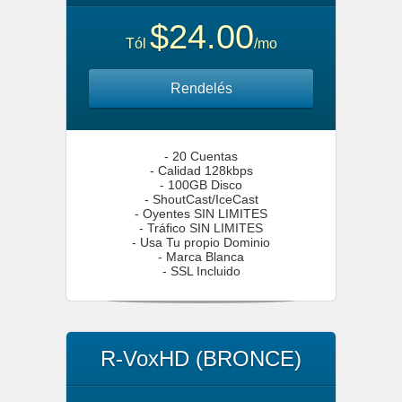
$24.00
Tól
/mo
Rendelés
- 20 Cuentas
- Calidad 128kbps
- 100GB Disco
- ShoutCast/IceCast
- Oyentes SIN LIMITES
- Tráfico SIN LIMITES
- Usa Tu propio Dominio
- Marca Blanca
- SSL Incluido
R-VoxHD (BRONCE)