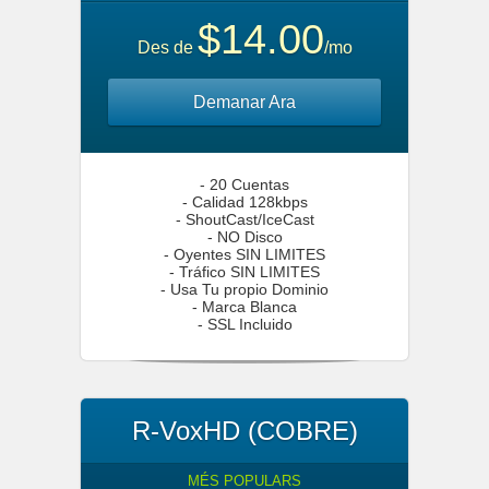
$14.00
Des de
/mo
Demanar Ara
- 20 Cuentas
- Calidad 128kbps
- ShoutCast/IceCast
- NO Disco
- Oyentes SIN LIMITES
- Tráfico SIN LIMITES
- Usa Tu propio Dominio
- Marca Blanca
- SSL Incluido
R-VoxHD (COBRE)
MÉS POPULARS