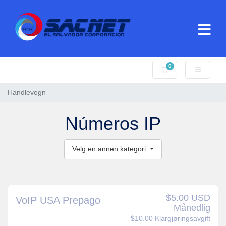
0
Handlevogn
Handlevogn
Números IP
Velg en annen kategori
$5.00 USD
VoIP USA Prepago
Månedlig
$10.00 Klargjøringsavgift