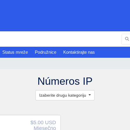
Status mreže
Podružnice
Kontaktirajte nas
Números IP
Izaberite drugu kategoriju
$5.00 USD
Mjesečno