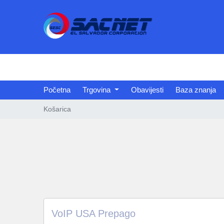
Početna
Trgovina
Obavijesti
Baza znanja
Košarica
VoIP USA Prepago