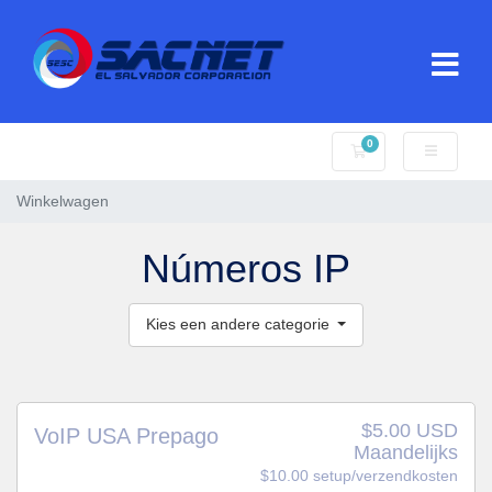
0
Winkelwagen
Winkelwagen
Números IP
Kies een andere categorie
$5.00 USD
VoIP USA Prepago
Maandelijks
$10.00 setup/verzendkosten