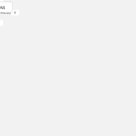
зад
G WEB)
0