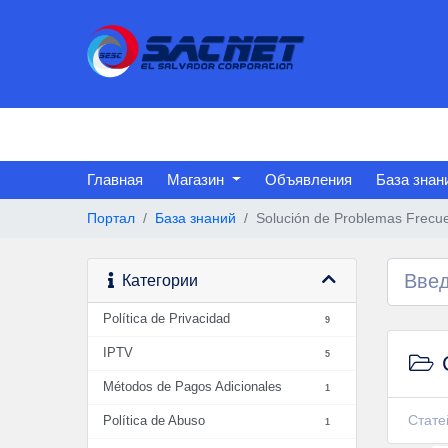
Главная
Магазин
Объявления
База знан
Портал
База знаний
Solución de Problemas Frecu
Категории
Política de Privacidad
9
IPTV
5
Métodos de Pagos Adicionales
1
Стате
Política de Abuso
1