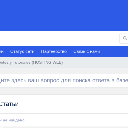
ий
Статус сети
Партнерство
Связь с нами
entes y Tutoriales (HOSTING WEB)
Статьи
й не найдено