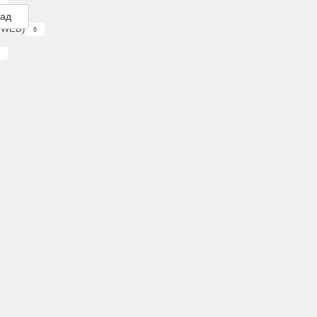
зад
G WEB)
0