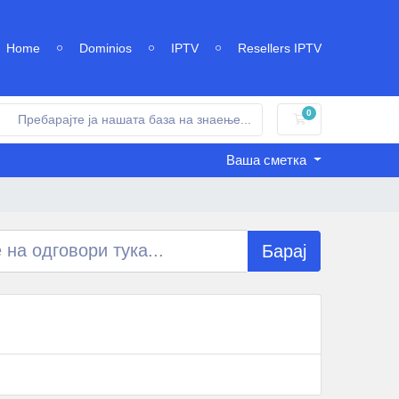
Home
Dominios
IPTV
Resellers IPTV
0
Потрошувачка к
Ваша сметка
Барај