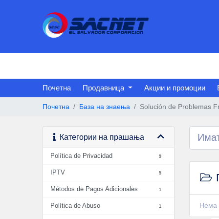
Почетна
Продавница
Акции и промоции
Почетна
База на знаења
Solución de Problemas F
Категории на прашања
Política de Privacidad
9
IPTV
5
Métodos de Pagos Adicionales
1
Нема 
Política de Abuso
1