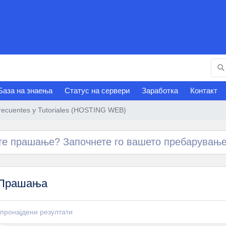
База на знаења
Статус на сервери
Заработка
Контакт
recuentes y Tutoriales (HOSTING WEB)
Прашања
пронајдени резултати