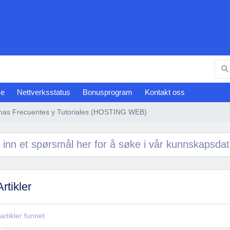
se
Nettverksstatus
Bonusprogram
Kontakt oss
mas Frecuentes y Tutoriales (HOSTING WEB)
rtikler
artikler funnet