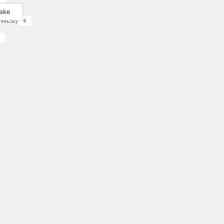
bake
G WEB)
0