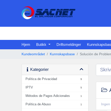
Hjem
Butikk
Driftsmeldinger
Kunnskapsba
Kundeområdet
Kunnskapsbase
Solución de Proble
Kategorier
Política de Privacidad
9
IPTV
5
A
Métodos de Pagos Adicionales
1
Ingen 
Política de Abuso
1