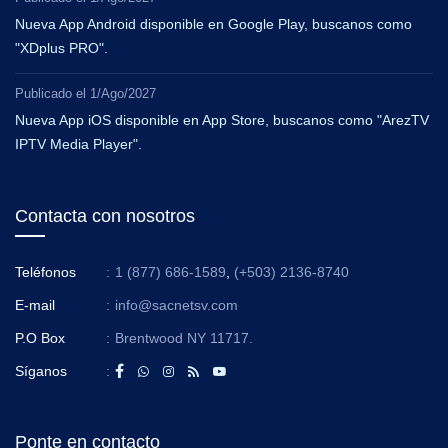
Nueva App Android disponible en Google Play, buscanos como
"XDplus PRO".
Publicado el
1/Ago/2027
Nueva App iOS disponible en App Store, buscanos como "ArezTV
IPTV Media Player".
Contacta con nosotros
Teléfonos
:
1 (877) 686-1589
,
(+503) 2136-8740
E-mail
:
info@sacnetsv.com
P.O Box
:
Brentwood NY 11717.
Síganos
:
Ponte en contacto