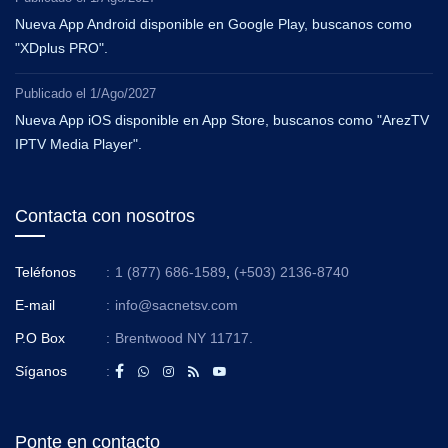
Nueva App Android disponible en Google Play, buscanos como
"XDplus PRO".
Publicado el
1/Ago/2027
Nueva App iOS disponible en App Store, buscanos como "ArezTV
IPTV Media Player".
Contacta con nosotros
Teléfonos
:
1 (877) 686-1589
,
(+503) 2136-8740
E-mail
:
info@sacnetsv.com
P.O Box
:
Brentwood NY 11717.
Síganos
:
Ponte en contacto