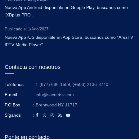
Nueva App Android disponible en Google Play, buscanos como
"XDplus PRO".
Publicado el
1/Ago/2027
Nueva App iOS disponible en App Store, buscanos como "ArezTV
IPTV Media Player".
Contacta con nosotros
Teléfonos
:
1 (877) 686-1589
,
(+503) 2136-8740
E-mail
:
info@sacnetsv.com
P.O Box
:
Brentwood NY 11717.
Síganos
:
Ponte en contacto