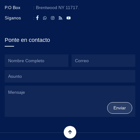
P.O Box
:
Brentwood NY 11717.
Síganos
:
Ponte en contacto