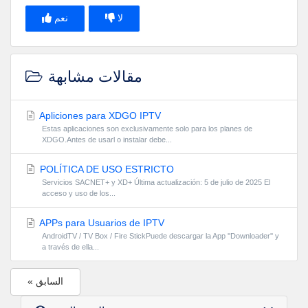
لا
نعم
مقالات مشابهة
Apliciones para XDGO IPTV
Estas aplicaciones son exclusivamente solo para los planes de
XDGO.Antes de usarl o instalar debe...
POLÍTICA DE USO ESTRICTO
Servicios SACNET+ y XD+ Última actualización: 5 de julio de 2025 El
acceso y uso de los...
APPs para Usuarios de IPTV
AndroidTV / TV Box / Fire StickPuede descargar la App ''Downloader'' y
a través de ella...
« السابق