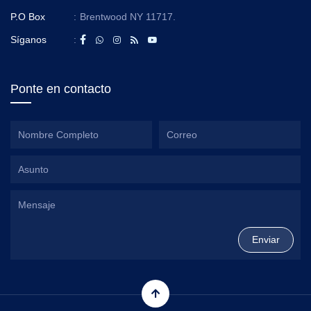
P.O Box
:
Brentwood NY 11717.
Síganos
:
Ponte en contacto