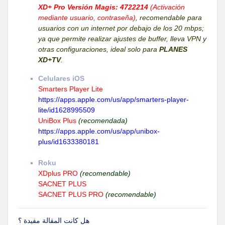
XD+ Pro Versión Magis: 4722214
(Activación
mediante usuario, contraseña)
, recomendable para
usuarios con un internet por debajo de los 20 mbps;
ya que permite realizar ajustes de buffer, lleva VPN y
otras configuraciones, ideal solo para
PLANES
XD+TV
.
Celulares iOS
Smarters Player Lite
https://apps.apple.com/us/app/smarters-player-
lite/id1628995509
UniBox Plus
(recomendada)
https://apps.apple.com/us/app/unibox-
plus/id1633380181
Roku
XDplus PRO
(recomendable)
SACNET PLUS
SACNET PLUS PRO
(recomendable)
هل كانت المقالة مفيدة ؟