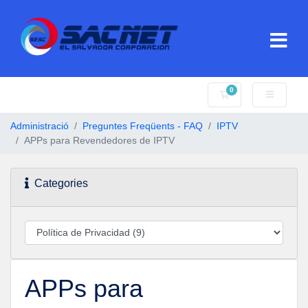
0
Carro de Comande
Administració
Preguntes Freqüents - FAQ
IPTV
APPs para Revendedores de IPTV
Categories
APPs para