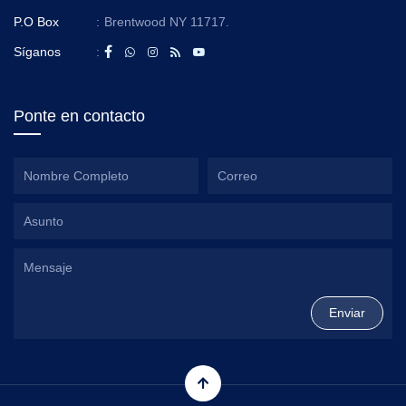
P.O Box
:
Brentwood NY 11717.
Síganos
:
Ponte en contacto