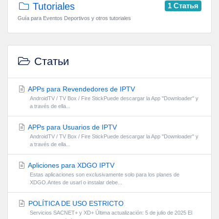
Tutoriales
1 Статья
Guía para Eventos Deportivos y otros tutoriales
Статьи
APPs para Revendedores de IPTV
AndroidTV / TV Box / Fire StickPuede descargar la App ''Downloader'' y
a través de ella...
APPs para Usuarios de IPTV
AndroidTV / TV Box / Fire StickPuede descargar la App ''Downloader'' y
a través de ella...
Apliciones para XDGO IPTV
Estas aplicaciones son exclusivamente solo para los planes de
XDGO.Antes de usarl o instalar debe...
POLÍTICA DE USO ESTRICTO
Servicios SACNET+ y XD+ Última actualización: 5 de julio de 2025 El