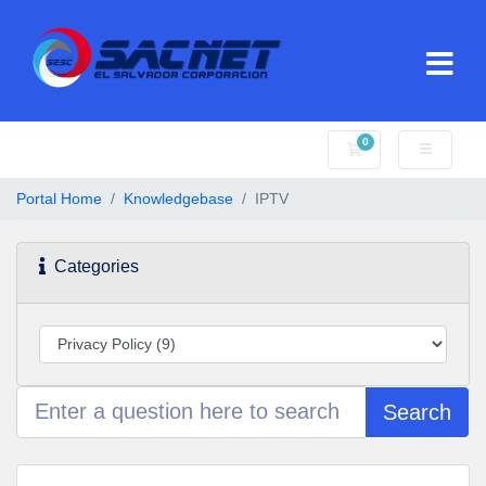
0
Shopping Cart
Portal Home
Knowledgebase
IPTV
Categories
Search