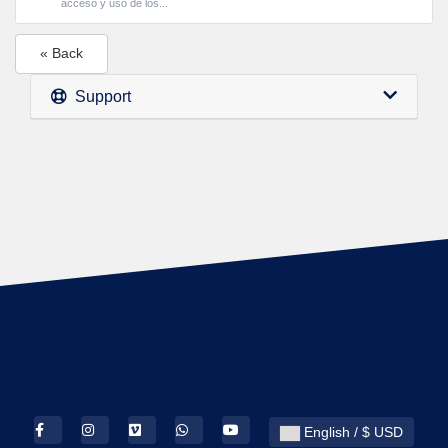
acceso y uso de los...
« Back
Support
English / $ USD