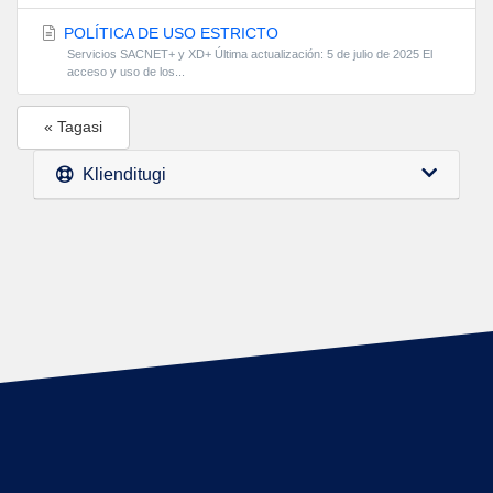
POLÍTICA DE USO ESTRICTO
Servicios SACNET+ y XD+ Última actualización: 5 de julio de 2025 El
acceso y uso de los...
« Tagasi
Klienditugi