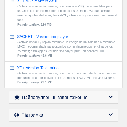
XD+ V5 Smarters Azul
(Activación mediante usuario, contraseña o PIN), recomendable para
usuarios con un internet por debajo de los 20 mbps; ya que permite
realizar ajustes de buffer, lleva VPN y otras configuraciones, pin parental
0000.
Розмір файлу: 120 MB
SACNET+ Versión ibo player
(Activación fácil y rápido mediante un código de un solo uso o mediante
MAC), recomendable para usuarios con un internet por encima de los
25 mbps; esta App es versión "ibo player pro". Pin parental 0000
Розмір файлу: 42.6 MB
XD+ Versión TeleLatino
(Activación mediante usuario, contraseña), recomendable para usuarios
con un internet por debajo de los 20 mbps, lleva VPN; pin parental 9999.
Розмір файлу: 22.1 MB
Найпопулярніші завантаження
Підтримка