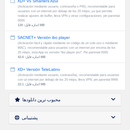
XD+ V5 Smarters Azul
(Activación mediante usuario, contraseña o PIN), recomendable para
usuarios con un internet por debajo de los 20 mbps; ya que permite
realizar ajustes de buffer, lleva VPN y otras configuraciones, pin parental
0000.
اندازه فایل: 120 MB
SACNET+ Versión ibo player
(Activación fácil y rápido mediante un código de un solo uso o mediante
MAC), recomendable para usuarios con un internet por encima de los
25 mbps; esta App es versión "ibo player pro". Pin parental 0000
اندازه فایل: 42.6 MB
XD+ Versión TeleLatino
(Activación mediante usuario, contraseña), recomendable para usuarios
con un internet por debajo de los 20 mbps, lleva VPN; pin parental 9999.
اندازه فایل: 22.1 MB
محبوب ترین دانلودها
پشتیبانی