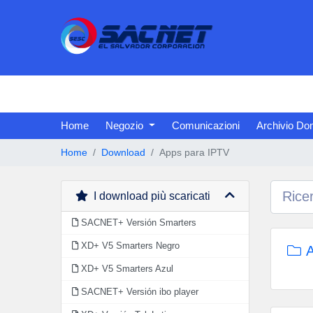
Home
Negozio
Comunicazioni
Archivio D
Home
Download
Apps para IPTV
I download più scaricati
SACNET+ Versión Smarters
XD+ V5 Smarters Negro
A
XD+ V5 Smarters Azul
SACNET+ Versión ibo player