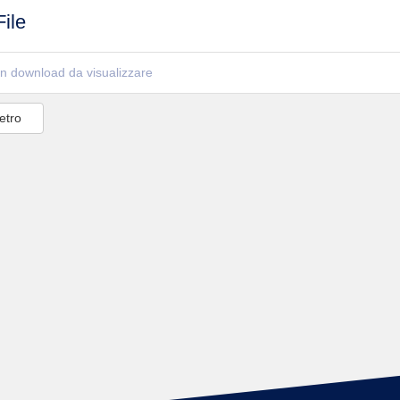
ile
n download da visualizzare
etro