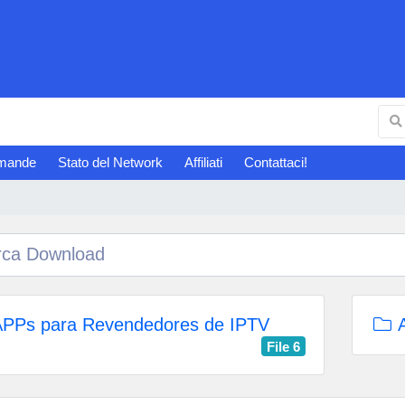
omande
Stato del Network
Affiliati
Contattaci!
PPs para Revendedores de IPTV
A
File 6