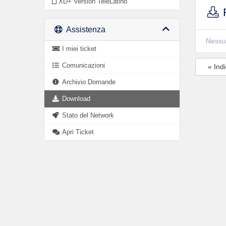
XD+ Versión TeleLatino
F
Assistenza
Nessu
I miei ticket
Comunicazioni
« Indi
Archivio Domande
Download
Stato del Network
Apri Ticket