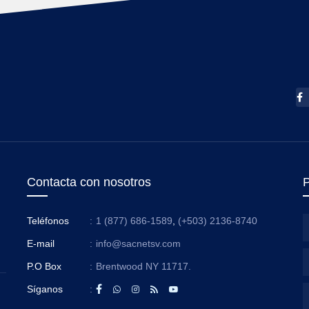
Contacta con nosotros
P
Teléfonos
:
1 (877) 686-1589
,
(+503) 2136-8740
E-mail
:
info@sacnetsv.com
P.O Box
:
Brentwood NY 11717.
Síganos
: