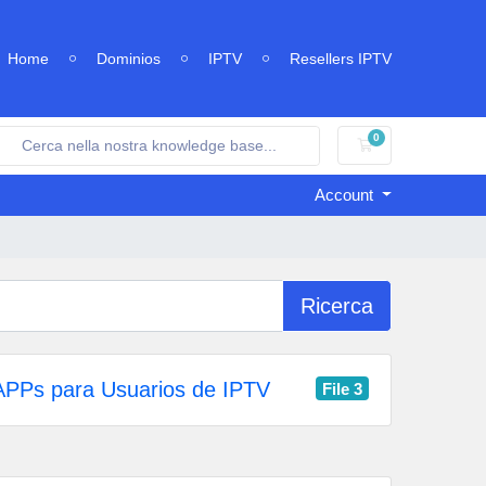
Home
Dominios
IPTV
Resellers IPTV
0
Carrello
Account
Ricerca
PPs para Usuarios de IPTV
File 3