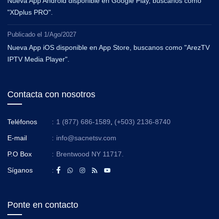
Nueva App Android disponible en Google Play, buscanos como
"XDplus PRO".
Publicado el
1/Ago/2027
Nueva App iOS disponible en App Store, buscanos como "ArezTV
IPTV Media Player".
Contacta con nosotros
Teléfonos
:
1 (877) 686-1589
,
(+503) 2136-8740
E-mail
:
info@sacnetsv.com
P.O Box
:
Brentwood NY 11717.
Síganos
:
Ponte en contacto