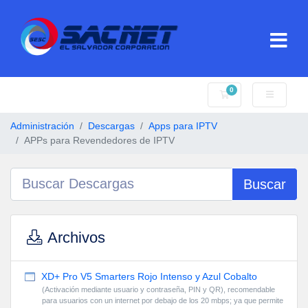
0
Carro de Pedidos
Administración
Descargas
Apps para IPTV
APPs para Revendedores de IPTV
Buscar
Archivos
XD+ Pro V5 Smarters Rojo Intenso y Azul Cobalto
(Activación mediante usuario y contraseña, PIN y QR), recomendable
para usuarios con un internet por debajo de los 20 mbps; ya que permite