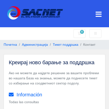
0
Потрошувачка кош
Почетна
Администрација
Тикет поддршка
Контакт
Креирај ново барање за поддршка
Ако не можете да најдете решение за вашите проблеми
во нашата База на знаења, можете да поднесете тикет
со избирање на соодветниот сектор подолу.
Información
Todas las consultas