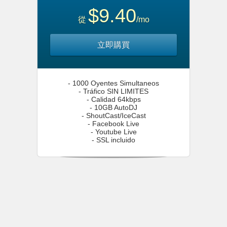
$9.40
從
/mo
立即購買
- 1000 Oyentes Simultaneos
- Tráfico SIN LIMITES
- Calidad 64kbps
- 10GB AutoDJ
- ShoutCast/IceCast
- Facebook Live
- Youtube Live
- SSL incluido