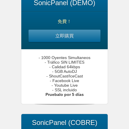
SonicPanel (DEMO)
免費！
立即購買
- 1000 Oyentes Simultaneos
- Tráfico SIN LIMITES
- Calidad 64kbps
- 5GB AutoDJ
- ShoutCast/IceCast
- Facebook Live
- Youtube Live
- SSL incluido
Pruebalo por 5 días
SonicPanel (COBRE)