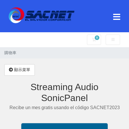
0
購物車
購物車
顯示菜單
Streaming Audio
SonicPanel
Recibe un mes gratis usando el código SACNET2023