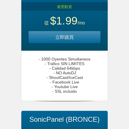
最受歡迎
$1.99
從
/mo
立即購買
- 1000 Oyentes Simultaneos
- Tráfico SIN LIMITES
- Calidad 64kbps
- NO AutoDJ
- ShoutCast/IceCast
- Facebook Live
- Youtube Live
- SSL incluido
SonicPanel (BRONCE)