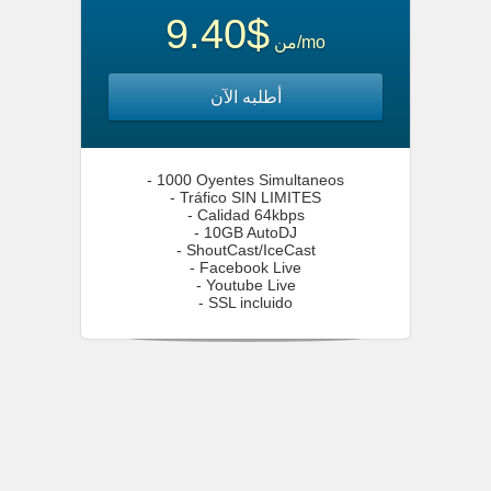
$9.40
من
/mo
أطلبه الآن
- 1000 Oyentes Simultaneos
- Tráfico SIN LIMITES
- Calidad 64kbps
- 10GB AutoDJ
- ShoutCast/IceCast
- Facebook Live
- Youtube Live
- SSL incluido