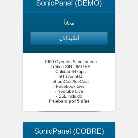
SonicPanel (DEMO)
مجاناً
أطلبه الآن
- 1000 Oyentes Simultaneos
- Tráfico SIN LIMITES
- Calidad 64kbps
- 5GB AutoDJ
- ShoutCast/IceCast
- Facebook Live
- Youtube Live
- SSL incluido
Pruebalo por 5 días
SonicPanel (COBRE)