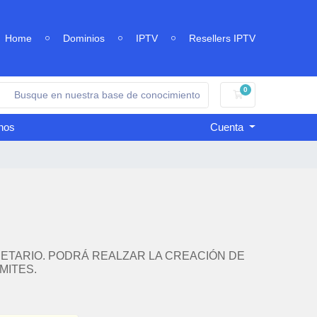
Home
Dominios
IPTV
Resellers IPTV
0
Carro de Pedidos
nos
Cuenta
PIETARIO. PODRÁ REALZAR LA CREACIÓN DE
MITES.