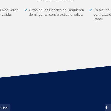
s Requieren
Otros de los Paneles no Requieren
En alguno 
y valida
de ninguna licencia activa o valida
contrataci
Panel
e Uso