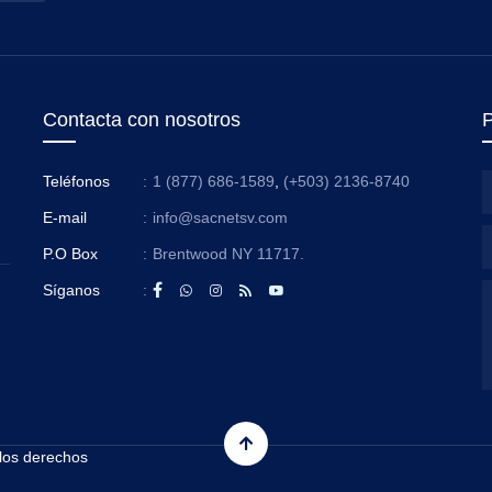
Contacta con nosotros
P
Teléfonos
:
1 (877) 686-1589
,
(+503) 2136-8740
E-mail
:
info@sacnetsv.com
P.O Box
:
Brentwood NY 11717.
Síganos
:
os derechos