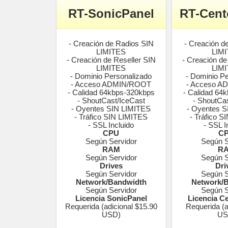
RT-SonicPanel
RT-Cent
- Creación de Radios SIN
- Creación d
LIMITES
LIM
- Creación de Reseller SIN
- Creación de
LIMITES
LIM
- Dominio Personalizado
- Dominio P
- Acceso ADMIN/ROOT
- Acceso 
- Calidad 64kbps-320kbps
- Calidad 64
- ShoutCast/IceCast
- ShoutCa
- Oyentes SIN LIMITES
- Oyentes 
- Tráfico SIN LIMITES
- Tráfico 
- SSL Incluido
- SSL I
CPU
C
Según Servidor
Según S
RAM
R
Según Servidor
Según S
Drives
Dri
Según Servidor
Según S
Network/Bandwidth
Network/
Según Servidor
Según S
Licencia SonicPanel
Licencia C
Requerida (adicional $15.90
Requerida (a
USD)
US