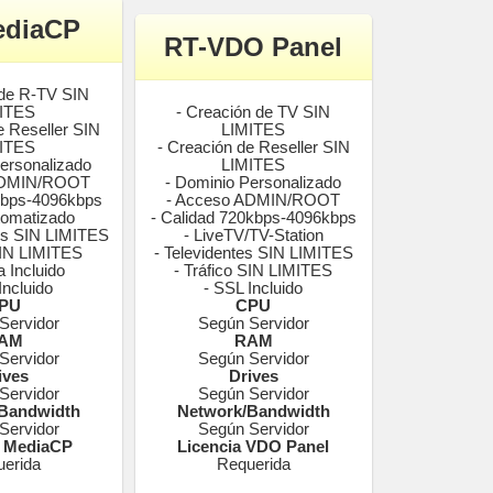
ediaCP
RT-VDO Panel
 de R-TV SIN
ITES
- Creación de TV SIN
e Reseller SIN
LIMITES
ITES
- Creación de Reseller SIN
ersonalizado
LIMITES
ADMIN/ROOT
- Dominio Personalizado
kbps-4096kbps
- Acceso ADMIN/ROOT
tomatizado
- Calidad 720kbps-4096kbps
es SIN LIMITES
- LiveTV/TV-Station
SIN LIMITES
- Televidentes SIN LIMITES
 Incluido
- Tráfico SIN LIMITES
Incluido
- SSL Incluido
PU
CPU
Servidor
Según Servidor
AM
RAM
Servidor
Según Servidor
ives
Drives
Servidor
Según Servidor
Bandwidth
Network/Bandwidth
Servidor
Según Servidor
a MediaCP
Licencia VDO Panel
erida
Requerida