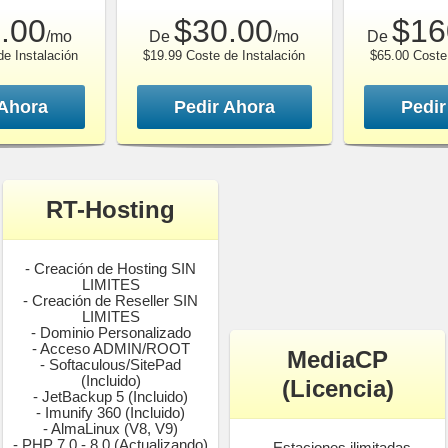
.00
$30.00
$16
/mo
De
/mo
De
e Instalación
$19.99 Coste de Instalación
$65.00 Coste 
 Ahora
Pedir Ahora
Pedir
RT-Hosting
- Creación de Hosting SIN
LIMITES
- Creación de Reseller SIN
LIMITES
- Dominio Personalizado
- Acceso ADMIN/ROOT
MediaCP
- Softaculous/SitePad
(Incluido)
(Licencia)
- JetBackup 5 (Incluido)
- Imunify 360 (Incluido)
- AlmaLinux (V8, V9)
- PHP 7.0 - 8.0 (Actualizando)
- Estaciones ilimitadas