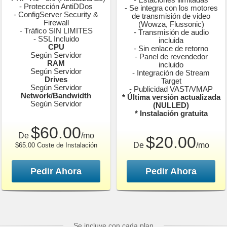
- Protección AntiDDos
- Se integra con los motores
- ConfigServer Security &
de transmisión de video
Firewall
(Wowza, Flussonic)
- Tráfico SIN LIMITES
- Transmisión de audio
- SSL Incluido
incluida
CPU
- Sin enlace de retorno
Según Servidor
- Panel de revendedor
RAM
incluido
Según Servidor
- Integración de Stream
Drives
Target
Según Servidor
- Publicidad VAST/VMAP
Network/Bandwidth
* Última versión actualizada
Según Servidor
(NULLED)
* Instalación gratuita
$60.00
De
/mo
$20.00
De
/mo
$65.00 Coste de Instalación
Pedir Ahora
Pedir Ahora
Se incluye con cada plan