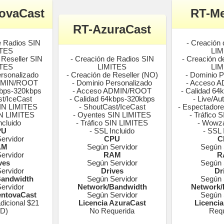
ovaCast
RT-M
RT-AzuraCast
e Radios SIN
- Creación
ITES
LIM
 Reseller SIN
- Creación de Radios SIN
- Creación d
ITES
LIMITES
LIM
ersonalizado
- Creación de Reseller (NO)
- Dominio P
ADMIN/ROOT
- Dominio Personalizado
- Acceso 
kbps-320kbps
- Acceso ADMIN/ROOT
- Calidad 64
st/IceCast
- Calidad 64kbps-320kbps
- Live/Au
SIN LIMITES
- ShoutCast/IceCast
- Espectador
SIN LIMITES
- Oyentes SIN LIMITES
- Tráfico 
ncluido
- Tráfico SIN LIMITES
- Wowza
PU
- SSL Incluido
- SSL 
ervidor
CPU
C
AM
Según Servidor
Según 
ervidor
RAM
R
ves
Según Servidor
Según 
ervidor
Drives
Dr
Bandwidth
Según Servidor
Según 
ervidor
Network/Bandwidth
Network/
entovaCast
Según Servidor
Según 
dicional $21
Licencia AzuraCast
Licenci
D)
No Requerida
Requ