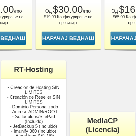
.00
$30.00
$16
/mo
Од
/mo
Од
игурирање на
$19.99 Конфигурирање на
$65.00 Конф
изија
провизија
пров
 ВЕДНАШ
НАРАЧАЈ ВЕДНАШ
НАРАЧА
RT-Hosting
- Creación de Hosting SIN
LIMITES
- Creación de Reseller SIN
LIMITES
- Dominio Personalizado
- Acceso ADMIN/ROOT
- Softaculous/SitePad
MediaCP
(Incluido)
- JetBackup 5 (Incluido)
(Licencia)
- Imunify 360 (Incluido)
- AlmaLinux (V8, V9)