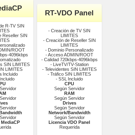
ediaCP
RT-VDO Panel
 de R-TV SIN
ITES
- Creación de TV SIN
e Reseller SIN
LIMITES
ITES
- Creación de Reseller SIN
ersonalizado
LIMITES
ADMIN/ROOT
- Dominio Personalizado
kbps-4096kbps
- Acceso ADMIN/ROOT
tomatizado
- Calidad 720kbps-4096kbps
es SIN LIMITES
- LiveTV/TV-Station
SIN LIMITES
- Televidentes SIN LIMITES
 Incluido
- Tráfico SIN LIMITES
Incluido
- SSL Incluido
PU
CPU
Servidor
Según Servidor
AM
RAM
Servidor
Según Servidor
ives
Drives
Servidor
Según Servidor
Bandwidth
Network/Bandwidth
Servidor
Según Servidor
a MediaCP
Licencia VDO Panel
erida
Requerida