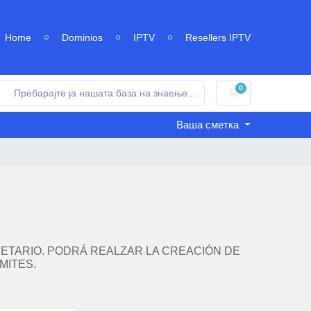
Home
Dominios
IPTV
Resellers IPTV
0
Потрошувачка к
Ваша сметка
PIETARIO. PODRÁ REALZAR LA CREACIÓN DE
MITES.