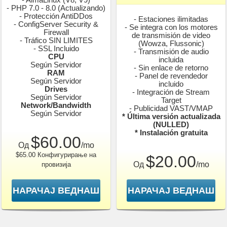
- PHP 7.0 - 8.0 (Actualizando)
- Protección AntiDDos
- Estaciones ilimitadas
- ConfigServer Security &
- Se integra con los motores
Firewall
de transmisión de video
- Tráfico SIN LIMITES
(Wowza, Flussonic)
- SSL Incluido
- Transmisión de audio
CPU
incluida
Según Servidor
- Sin enlace de retorno
RAM
- Panel de revendedor
Según Servidor
incluido
Drives
- Integración de Stream
Según Servidor
Target
Network/Bandwidth
- Publicidad VAST/VMAP
Según Servidor
* Última versión actualizada
(NULLED)
* Instalación gratuita
$60.00
Од
/mo
$65.00 Конфигурирање на
$20.00
Од
/mo
провизија
НАРАЧАЈ ВЕДНАШ
НАРАЧАЈ ВЕДНАШ