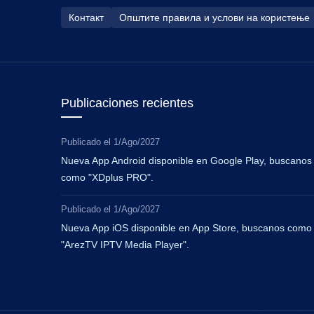
Контакт
Општите правила и услови на користење
Publicaciones recientes
Publicado el
1/Ago/2027
Nueva App Android disponible en Google Play, buscanos
como "XDplus PRO".
Publicado el
1/Ago/2027
Nueva App iOS disponible en App Store, buscanos como
"ArezTV IPTV Media Player".