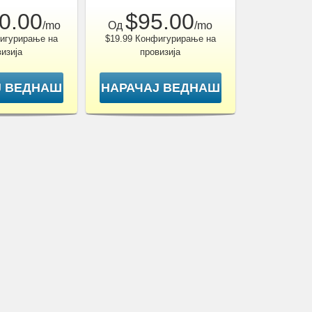
0.00
$95.00
/mo
Од
/mo
игурирање на
$19.99 Конфигурирање на
изија
провизија
Ј ВЕДНАШ
НАРАЧАЈ ВЕДНАШ