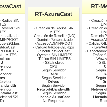
ovaCast
RT-M
RT-AzuraCast
e Radios SIN
- Creación
ITES
LIM
 Reseller SIN
- Creación de Radios SIN
- Creación d
ITES
LIMITES
LIM
ersonalizado
- Creación de Reseller (NO)
- Dominio P
ADMIN/ROOT
- Dominio Personalizado
- Acceso 
kbps-320kbps
- Acceso ADMIN/ROOT
- Calidad 64
st/IceCast
- Calidad 64kbps-320kbps
- Live/Au
SIN LIMITES
- ShoutCast/IceCast
- Espectador
SIN LIMITES
- Oyentes SIN LIMITES
- Tráfico 
ncluido
- Tráfico SIN LIMITES
- Wowza
PU
- SSL Incluido
- SSL 
ervidor
CPU
C
AM
Según Servidor
Según 
ervidor
RAM
R
ves
Según Servidor
Según 
ervidor
Drives
Dr
Bandwidth
Según Servidor
Según 
ervidor
Network/Bandwidth
Network/
entovaCast
Según Servidor
Según 
dicional $21
Licencia AzuraCast
Licenci
D)
No Requerida
Requ