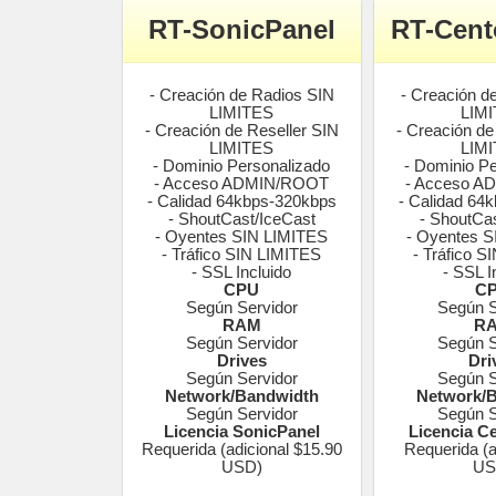
RT-SonicPanel
RT-Cent
- Creación de Radios SIN
- Creación d
LIMITES
LIM
- Creación de Reseller SIN
- Creación de
LIMITES
LIM
- Dominio Personalizado
- Dominio P
- Acceso ADMIN/ROOT
- Acceso 
- Calidad 64kbps-320kbps
- Calidad 64
- ShoutCast/IceCast
- ShoutCa
- Oyentes SIN LIMITES
- Oyentes 
- Tráfico SIN LIMITES
- Tráfico 
- SSL Incluido
- SSL I
CPU
C
Según Servidor
Según S
RAM
R
Según Servidor
Según S
Drives
Dri
Según Servidor
Según S
Network/Bandwidth
Network/
Según Servidor
Según S
Licencia SonicPanel
Licencia C
Requerida (adicional $15.90
Requerida (a
USD)
US