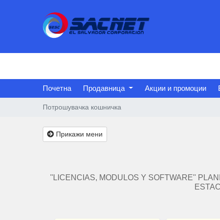
Почетна
Продавница
Акции и промоции
Потрошувачка кошничка
Прикажи мени
''LICENCIAS, MODULOS Y SOFTWARE'' PLA
ESTAC