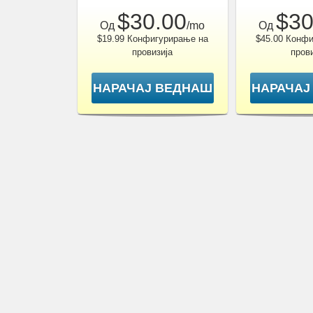
$30.00
$30
Од
/mo
Од
$19.99 Конфигурирање на
$45.00 Конф
провизија
пров
НАРАЧАЈ ВЕДНАШ
НАРАЧАЈ