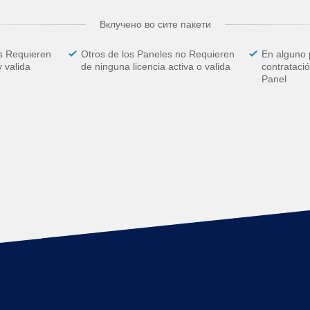
Вклучено во сите пакети
s Requieren
Otros de los Paneles no Requieren
En alguno 
y valida
de ninguna licencia activa o valida
contrataci
Panel