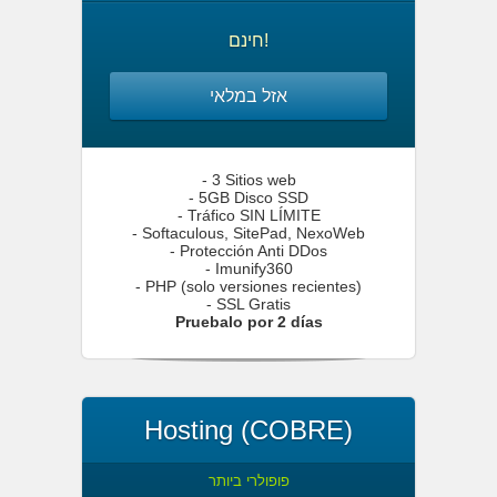
חינם!
אזל במלאי
- 3 Sitios web
- 5GB Disco SSD
- Tráfico SIN LÍMITE
- Softaculous, SitePad, NexoWeb
- Protección Anti DDos
- Imunify360
- PHP (solo versiones recientes)
- SSL Gratis
Pruebalo por 2 días
Hosting (COBRE)
פופולרי ביותר